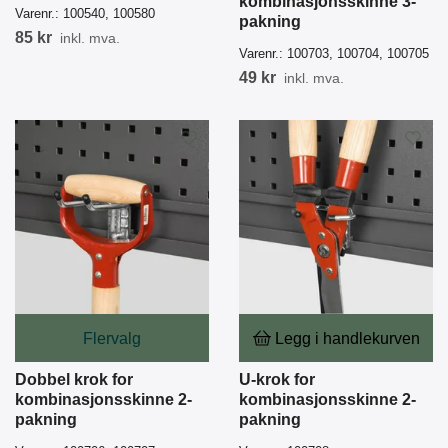
kombinasjonsskinne 3-
Varenr.:
100540, 100580
pakning
85 kr
inkl. mva.
Varenr.:
100703, 100704, 100705
49 kr
inkl. mva.
Flervalg
Legg i handlekurven
Dobbel krok for
U-krok for
kombinasjonsskinne 2-
kombinasjonsskinne 2-
pakning
pakning