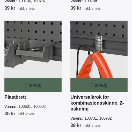
Varenr.:
100706, 100707
Varenr.:
100708
39 kr
39 kr
inkl. mva.
inkl. mva.
Flervalg
Flervalg
Plastbrett
Universalkrok for
kombinasjonsskinne, 2-
Varenr.:
100601, 100602
pakning
35 kr
inkl. mva.
Varenr.:
100701, 100702
39 kr
inkl. mva.