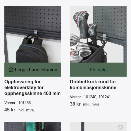
Legg i handlekurven
Flervalg
Oppbevaring for
Dobbel krok rund for
elektroverktøy for
kombinasjonsskinne
opphengsskinne 400 mm
Varenr.:
101240, 101241
Varenr.:
101236
38 kr
inkl. mva.
45 kr
inkl. mva.