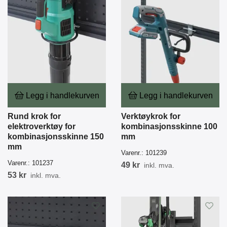
Legg i handlekurven
Legg i handlekurven
Rund krok for
Verktøykrok for
elektroverktøy for
kombinasjonsskinne 100
kombinasjonsskinne 150
mm
mm
Varenr.:
101239
Varenr.:
101237
49 kr
inkl. mva.
53 kr
inkl. mva.