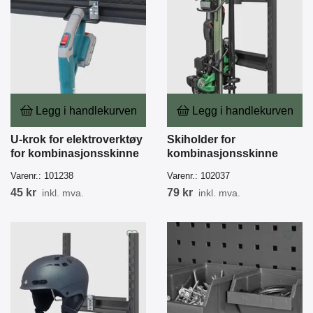
Legg i handlekurven
Legg i handlekurven
U-krok for elektroverktøy
Skiholder for
for kombinasjonsskinne
kombinasjonsskinne
Varenr.:
101238
Varenr.:
102037
45 kr
79 kr
inkl. mva.
inkl. mva.