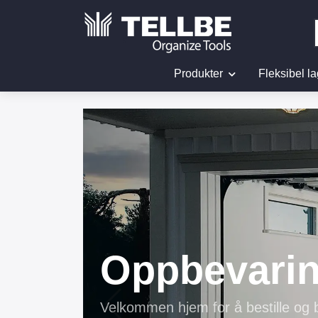
Produkter
Fleksibel la
Upptäck mö
Organiser og sorter på dine egne 