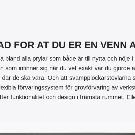
LAD FOR AT DU ER EN VENN 
a bland alla prylar som både är till nytta och nöje 
n som infinner sig när du vet exakt var du gjorde a
s där de ska vara. Och att svampplockarstövlarna s
lexibla förvaringssystem för grovförvaring av verkst
ter funktionalitet och design i främsta rummet. Eller