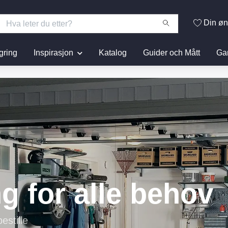
Din øn
gring
Inspirasjon
Katalog
Guider och Mått
Ga
jligheterna!
premisser