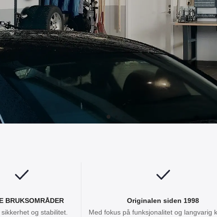
E BRUKSOMRÅDER
Originalen siden 1998
sikkerhet og stabilitet.
Med fokus på funksjonalitet og langvarig kv