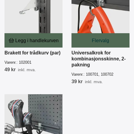
Legg i handlekurven
Flervalg
Brakett for trådkurv (par)
Universalkrok for
kombinasjonsskinne, 2-
Varenr.:
102001
pakning
49 kr
inkl. mva.
Varenr.:
100701, 100702
39 kr
inkl. mva.