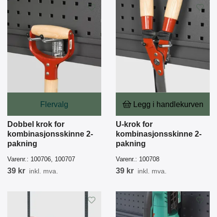
Flervalg
Legg i handlekurven
Dobbel krok for
U-krok for
kombinasjonsskinne 2-
kombinasjonsskinne 2-
pakning
pakning
Varenr.:
100706, 100707
Varenr.:
100708
39 kr
39 kr
inkl. mva.
inkl. mva.