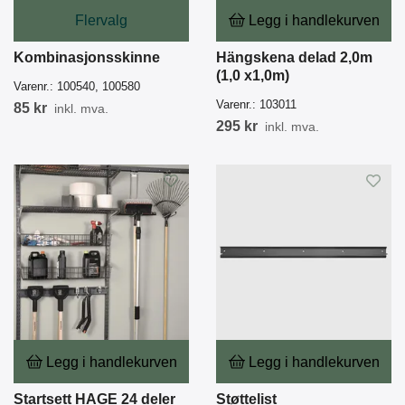
Flervalg
Legg i handlekurven
Kombinasjonsskinne
Hängskena delad 2,0m
(1,0 x1,0m)
Varenr.:
100540, 100580
Varenr.:
103011
85 kr
inkl. mva.
295 kr
inkl. mva.
Legg i handlekurven
Legg i handlekurven
Startsett HAGE 24 deler
Støttelist