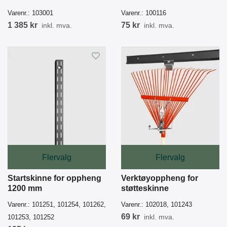
Varenr.:
103001
Varenr.:
100116
1 385 kr
75 kr
inkl. mva.
inkl. mva.
Flervalg
Flervalg
Startskinne for oppheng
Verktøyoppheng for
1200 mm
støtteskinne
Varenr.:
101251, 101254, 101262,
Varenr.:
102018, 101243
69 kr
inkl. mva.
101253, 101252