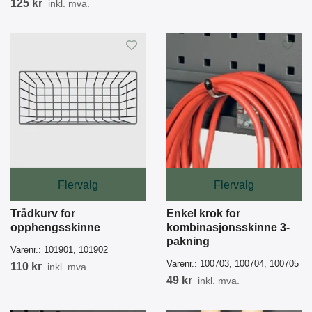
125 kr
inkl. mva.
Flervalg
Flervalg
Trådkurv for
Enkel krok for
opphengsskinne
kombinasjonsskinne 3-
pakning
Varenr.:
101901, 101902
Varenr.:
100703, 100704, 100705
110 kr
inkl. mva.
49 kr
inkl. mva.