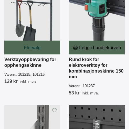
Flervalg
Legg i handlekurven
Verktøyoppbevaring for
Rund krok for
opphengsskinne
elektroverktøy for
kombinasjonsskinne 150
Varenr.:
101215, 101216
mm
129 kr
inkl. mva.
Varenr.:
101237
53 kr
inkl. mva.