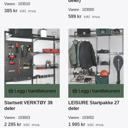
deler)
Varenr.:
103010
Varenr.:
103000
385 kr
inkl. mva.
599 kr
inkl. mva.
Legg i handlekurven
Legg i handlekurven
Startsett VERKTØY 39
LEISURE Startpakke 27
deler
deler
Varenr.:
103003
Varenr.:
103002
2 295 kr
1 995 kr
inkl. mva.
inkl. mva.