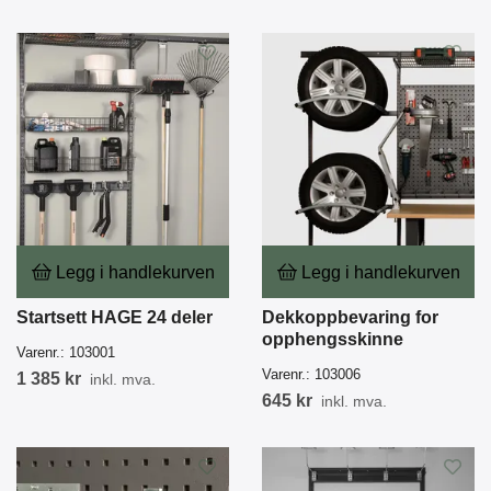
Legg i handlekurven
Legg i handlekurven
Startsett HAGE 24 deler
Dekkoppbevaring for
opphengsskinne
Varenr.:
103001
Varenr.:
103006
1 385 kr
inkl. mva.
645 kr
inkl. mva.