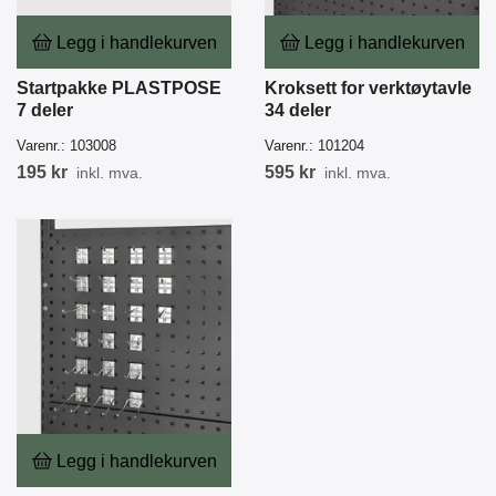
Legg i handlekurven
Legg i handlekurven
Startpakke PLASTPOSE
Kroksett for verktøytavle
7 deler
34 deler
Varenr.:
103008
Varenr.:
101204
195 kr
595 kr
inkl. mva.
inkl. mva.
Legg i handlekurven