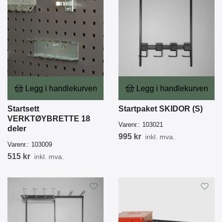
Legg i handlekurven
Legg i handlekurven
Startsett
Startpaket SKIDOR (S)
VERKTØYBRETTE 18
Varenr.:
103021
deler
995 kr
inkl. mva.
Varenr.:
103009
515 kr
inkl. mva.