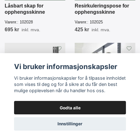
Låsbart skap for
Resirkuleringspose for
opphengsskinne
opphengsskinne
Varenr.:
102028
Varenr.:
102025
695 kr
425 kr
inkl. mva.
inkl. mva.
Vi bruker informasjonskapsler
Vi bruker informasjonskapsler for å tilpasse innholdet
som vises til deg og for å sikre at du får den best
mulige opplevelsen når du handler hos oss.
Godta alle
Legg i handlekurven
Flervalg
Multibrakett for
Skioppbevaring
Innstillinger
opphengsskinne
Varenr.:
101213, 101214