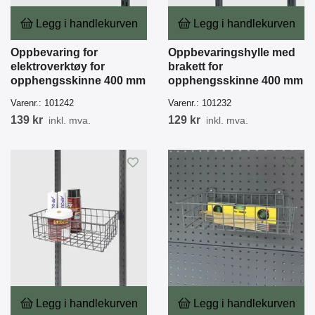
Legg i handlekurven
Legg i handlekurven
Oppbevaring for
Oppbevaringshylle med
elektroverktøy for
brakett for
opphengsskinne 400 mm
opphengsskinne 400 mm
Varenr.:
101242
Varenr.:
101232
139 kr
129 kr
inkl. mva.
inkl. mva.
Legg i handlekurven
Legg i handlekurven