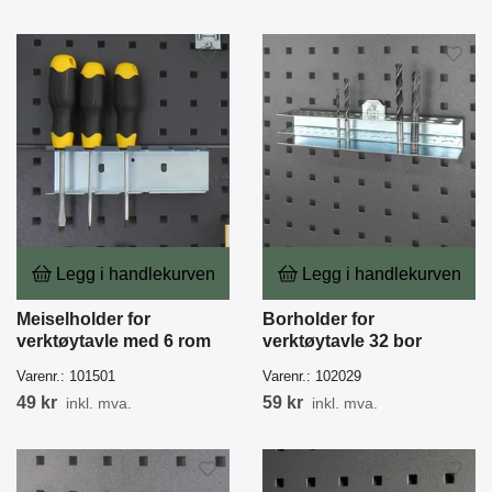
Legg i handlekurven
Legg i handlekurven
Meiselholder for
Borholder for
verktøytavle med 6 rom
verktøytavle 32 bor
Varenr.:
101501
Varenr.:
102029
49 kr
59 kr
inkl. mva.
inkl. mva.