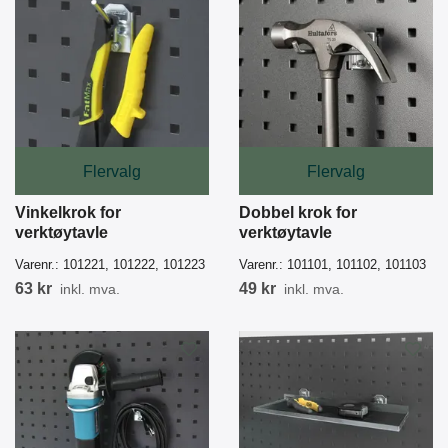
Flervalg
Flervalg
Vinkelkrok for
Dobbel krok for
verktøytavle
verktøytavle
Varenr.:
101221, 101222, 101223
Varenr.:
101101, 101102, 101103
63 kr
49 kr
inkl. mva.
inkl. mva.