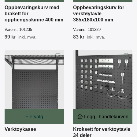
Oppbevaringskurv med
Oppbevaringskurv for
brakett for
verktøytavle
opphengsskinne 400 mm
385x180x100 mm
Varenr.:
101235
Varenr.:
101229
99 kr
83 kr
inkl. mva.
inkl. mva.
Flervalg
Legg i handlekurven
Verktøykasse
Kroksett for verktøytavle
34 deler