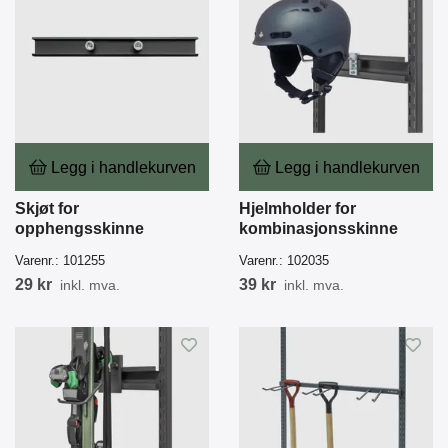
Legg i handlekurven
Legg i handlekurven
Skjøt for
Hjelmholder for
opphengsskinne
kombinasjonsskinne
Varenr.:
101255
Varenr.:
102035
29 kr
39 kr
inkl. mva.
inkl. mva.