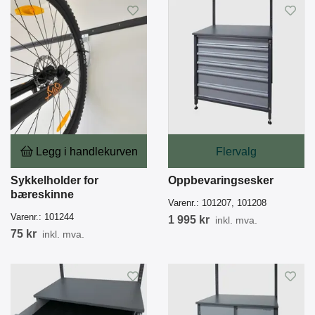
Legg i handlekurven
Flervalg
Sykkelholder for
Oppbevaringsesker
bæreskinne
Varenr.:
101207, 101208
Varenr.:
101244
1 995 kr
inkl. mva.
75 kr
inkl. mva.