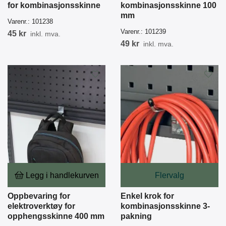
for kombinasjonsskinne
kombinasjonsskinne 100
mm
Varenr.:
101238
Varenr.:
101239
45 kr
inkl. mva.
49 kr
inkl. mva.
Legg i handlekurven
Flervalg
Oppbevaring for
Enkel krok for
elektroverktøy for
kombinasjonsskinne 3-
opphengsskinne 400 mm
pakning