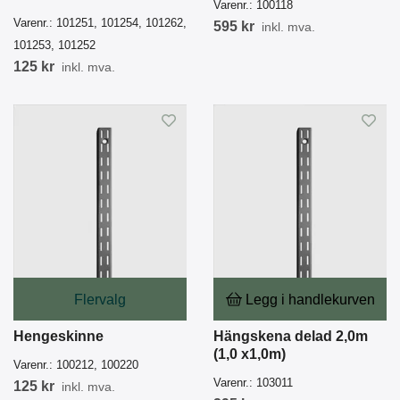
Varenr.:
100118
Varenr.:
101251, 101254, 101262,
595 kr
inkl. mva.
101253, 101252
125 kr
inkl. mva.
Flervalg
Legg i handlekurven
Hengeskinne
Hängskena delad 2,0m
(1,0 x1,0m)
Varenr.:
100212, 100220
Varenr.:
103011
125 kr
inkl. mva.