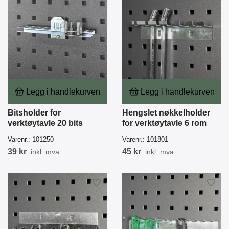
Legg i handlekurven
Legg i handlekurven
Bitsholder for
Hengslet nøkkelholder
verktøytavle 20 bits
for verktøytavle 6 rom
Varenr.:
101250
Varenr.:
101801
39 kr
45 kr
inkl. mva.
inkl. mva.