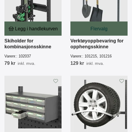
Legg i handlekurven
Flervalg
Skiholder for
Verktøyoppbevaring for
kombinasjonsskinne
opphengsskinne
Varenr.:
102037
Varenr.:
101215, 101216
79 kr
129 kr
inkl. mva.
inkl. mva.