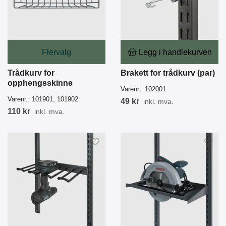
Flervalg
Legg i handlekurven
Trådkurv for
Brakett for trådkurv (par)
opphengsskinne
Varenr.:
102001
Varenr.:
101901, 101902
49 kr
inkl. mva.
110 kr
inkl. mva.