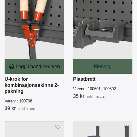
Legg i handlekurven
Flervalg
U-krok for
Plastbrett
kombinasjonsskinne 2-
Varenr.:
100601, 100602
pakning
35 kr
inkl. mva.
Varenr.:
100708
39 kr
inkl. mva.