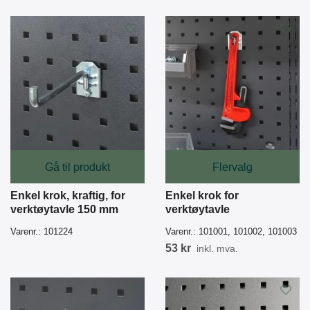
Gå til produkt
Flervalg
Enkel krok, kraftig, for
Enkel krok for
verktøytavle 150 mm
verktøytavle
Varenr.:
101224
Varenr.:
101001, 101002, 101003
53 kr
inkl. mva.