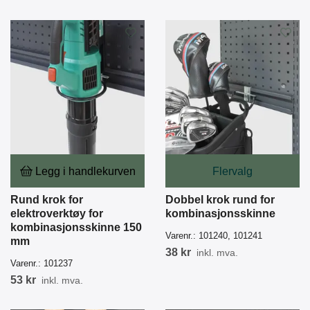
Legg i handlekurven
Flervalg
Rund krok for
Dobbel krok rund for
elektroverktøy for
kombinasjonsskinne
kombinasjonsskinne 150
Varenr.:
101240, 101241
mm
38 kr
inkl. mva.
Varenr.:
101237
53 kr
inkl. mva.