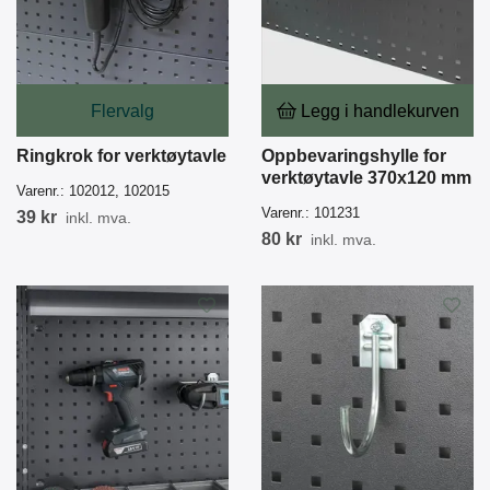
Flervalg
Legg i handlekurven
Ringkrok for verktøytavle
Oppbevaringshylle for
verktøytavle 370x120 mm
Varenr.:
102012, 102015
Varenr.:
101231
39 kr
inkl. mva.
80 kr
inkl. mva.