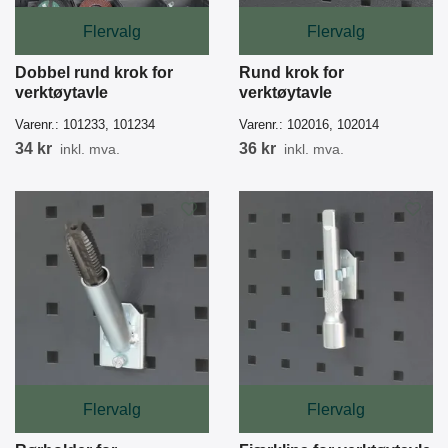
Flervalg
Flervalg
Dobbel rund krok for
Rund krok for
verktøytavle
verktøytavle
Varenr.:
101233, 101234
Varenr.:
102016, 102014
34 kr
36 kr
inkl. mva.
inkl. mva.
Flervalg
Flervalg