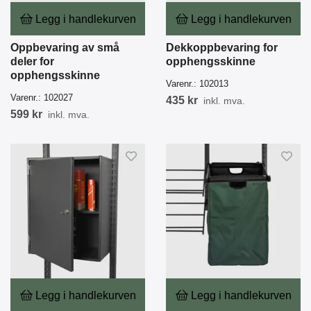
Legg i handlekurven
Legg i handlekurven
Oppbevaring av små
Dekkoppbevaring for
deler for
opphengsskinne
opphengsskinne
Varenr.:
102013
Varenr.:
102027
435 kr
inkl. mva.
599 kr
inkl. mva.
Legg i handlekurven
Legg i handlekurven