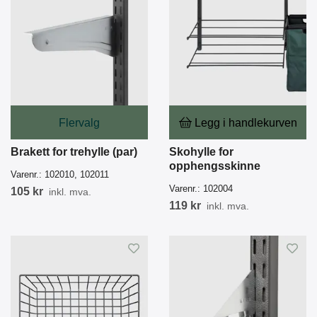
Flervalg
Legg i handlekurven
Brakett for trehylle (par)
Skohylle for
opphengsskinne
Varenr.:
102010, 102011
Varenr.:
102004
105 kr
inkl. mva.
119 kr
inkl. mva.