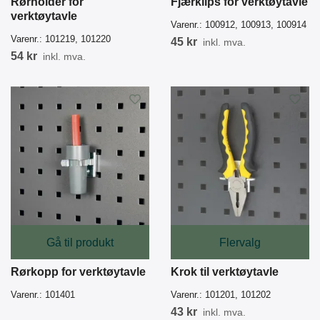
Rørholder for
Fjærklips for verktøytavle
verktøytavle
Varenr.:
100912, 100913, 100914
Varenr.:
101219, 101220
45 kr
inkl. mva.
54 kr
inkl. mva.
Gå til produkt
Flervalg
Rørkopp for verktøytavle
Krok til verktøytavle
Varenr.:
101401
Varenr.:
101201, 101202
43 kr
inkl. mva.