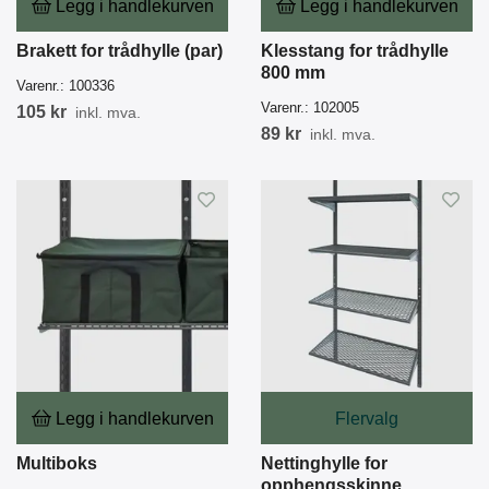
Legg i handlekurven
Legg i handlekurven
Brakett for trådhylle (par)
Klesstang for trådhylle
800 mm
Varenr.:
100336
Varenr.:
102005
105 kr
inkl. mva.
89 kr
inkl. mva.
Legg i handlekurven
Flervalg
Multiboks
Nettinghylle for
opphengsskinne