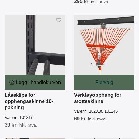
295 kr
inkl. mva.
Legg i handlekurven
Flervalg
Låseklips for
Verktøyoppheng for
opphengsskinne 10-
støtteskinne
pakning
Varenr.:
102018, 101243
Varenr.:
101247
69 kr
inkl. mva.
39 kr
inkl. mva.