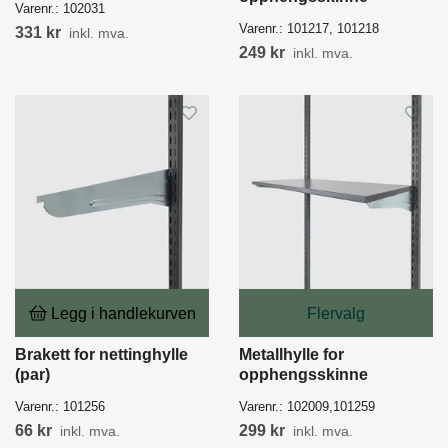
Varenr.:
102031
Varenr.:
101217, 101218
331 kr
inkl. mva.
249 kr
inkl. mva.
Legg i handlekurven
Flervalg
Brakett for nettinghylle
Metallhylle for
(par)
opphengsskinne
Varenr.:
101256
Varenr.:
102009,101259
66 kr
299 kr
inkl. mva.
inkl. mva.