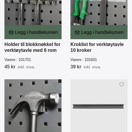
Legg i handlekurven
Legg i handlekurven
Holder til blokknøkkel for
Kroklist for verktøytavle
verktøytavle med 6 rom
10 kroker
Varenr.:
101701
Varenr.:
101601
45 kr
39 kr
inkl. mva.
inkl. mva.