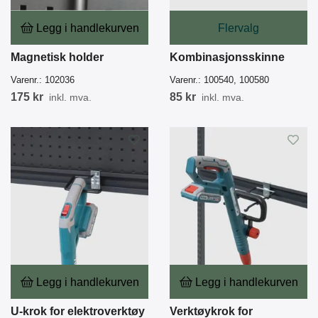
Legg i handlekurven
Flervalg
Magnetisk holder
Kombinasjonsskinne
Varenr.:
102036
Varenr.:
100540, 100580
175 kr
85 kr
inkl. mva.
inkl. mva.
Legg i handlekurven
Legg i handlekurven
U-krok for elektroverktøy
Verktøykrok for