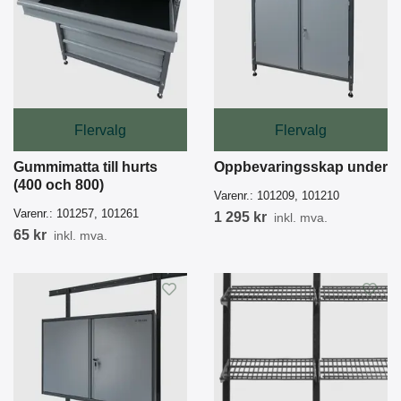
Flervalg
Flervalg
Gummimatta till hurts
Oppbevaringsskap under
(400 och 800)
Varenr.:
101209, 101210
Varenr.:
101257, 101261
1 295 kr
inkl. mva.
65 kr
inkl. mva.