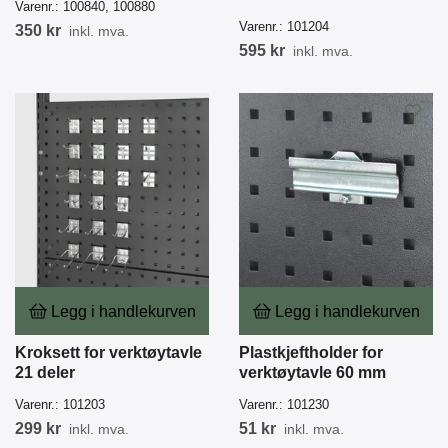
Varenr.:
100840, 100880
Varenr.:
101204
350 kr
inkl. mva.
595 kr
inkl. mva.
Legg i handlekurven
Legg i handlekurven
Kroksett for verktøytavle
Plastkjeftholder for
21 deler
verktøytavle 60 mm
Varenr.:
101203
Varenr.:
101230
299 kr
51 kr
inkl. mva.
inkl. mva.