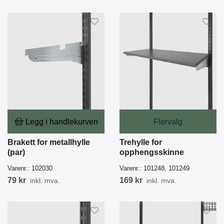
Legg i handlekurven
Flervalg
Brakett for metallhylle
Trehylle for
(par)
opphengsskinne
Varenr.:
102030
Varenr.:
101248, 101249
79 kr
169 kr
inkl. mva.
inkl. mva.