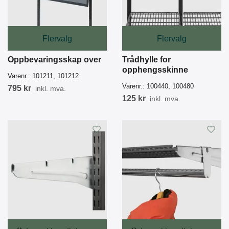
Flervalg
Flervalg
Oppbevaringsskap over
Trådhylle for
opphengsskinne
Varenr.:
101211, 101212
Varenr.:
100440, 100480
795 kr
inkl. mva.
125 kr
inkl. mva.