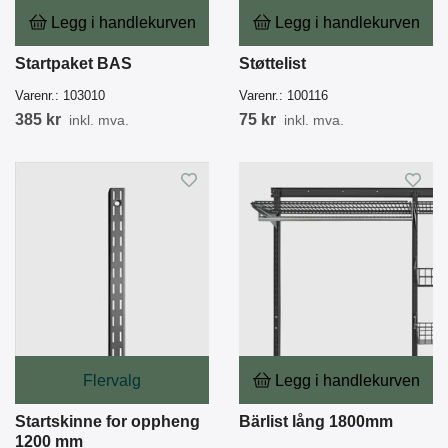
Legg i handlekurven
Legg i handlekurven
Startpaket BAS
Støttelist
Varenr.:
103010
Varenr.:
100116
385 kr
75 kr
inkl. mva.
inkl. mva.
Flervalg
Legg i handlekurven
Startskinne for oppheng
Bärlist lång 1800mm
1200 mm