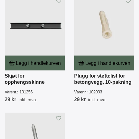
Legg i handlekurven
Legg i handlekurven
Skjøt for
Plugg for støttelist for
opphengsskinne
betongvegg, 10-pakning
Varenr.:
101255
Varenr.:
102003
29 kr
29 kr
inkl. mva.
inkl. mva.