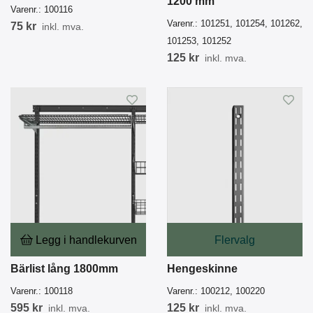
1200 mm
Varenr.:
100116
Varenr.:
101251, 101254, 101262,
75 kr
inkl. mva.
101253, 101252
125 kr
inkl. mva.
Legg i handlekurven
Flervalg
Bärlist lång 1800mm
Hengeskinne
Varenr.:
100118
Varenr.:
100212, 100220
595 kr
125 kr
inkl. mva.
inkl. mva.