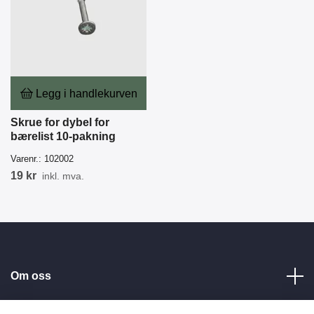
Legg i handlekurven
Skrue for dybel for
bærelist 10-pakning
Varenr.:
102002
19 kr
inkl. mva.
Om oss