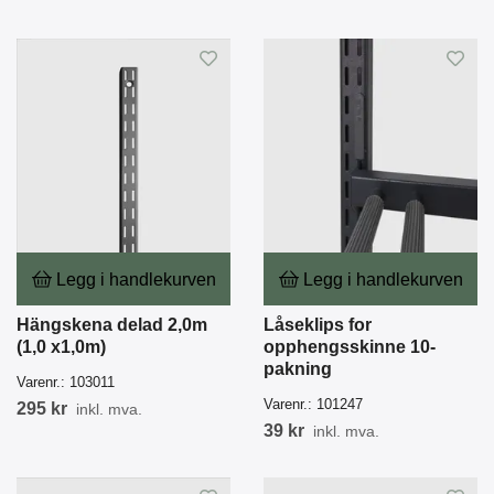
Legg i handlekurven
Legg i handlekurven
Hängskena delad 2,0m
Låseklips for
(1,0 x1,0m)
opphengsskinne 10-
pakning
Varenr.:
103011
Varenr.:
101247
295 kr
inkl. mva.
39 kr
inkl. mva.