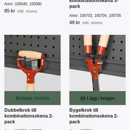
kombinationsskena 3-
Artnr:
100540, 100580
pack
85 kr
inkl. moms
Artnr:
100703, 100704, 100705
49 kr
inkl. moms
Multiple choices
Lägg i korgen
Dubbelkrok till
Bygelkrok till
kombinationsskena 2-
kombinationsskena 2-
pack
pack