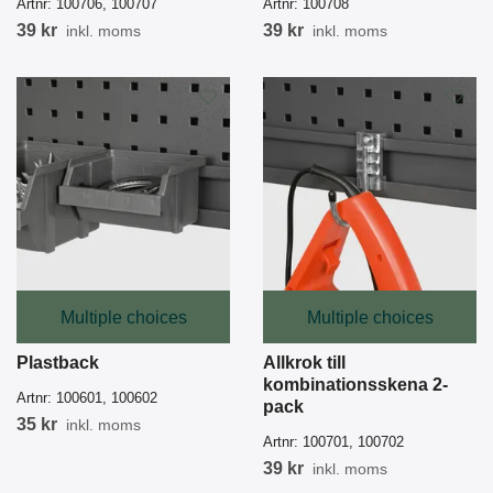
Artnr:
100706, 100707
Artnr:
100708
39 kr
39 kr
inkl. moms
inkl. moms
Multiple choices
Multiple choices
Plastback
Allkrok till
kombinationsskena 2-
Artnr:
100601, 100602
pack
35 kr
inkl. moms
Artnr:
100701, 100702
39 kr
inkl. moms