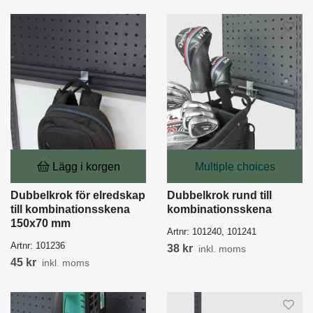
Lägg i korgen
Multiple choices
Dubbelkrok för elredskap
Dubbelkrok rund till
till kombinationsskena
kombinationsskena
150x70 mm
Artnr:
101240, 101241
Artnr:
101236
38 kr
inkl. moms
45 kr
inkl. moms