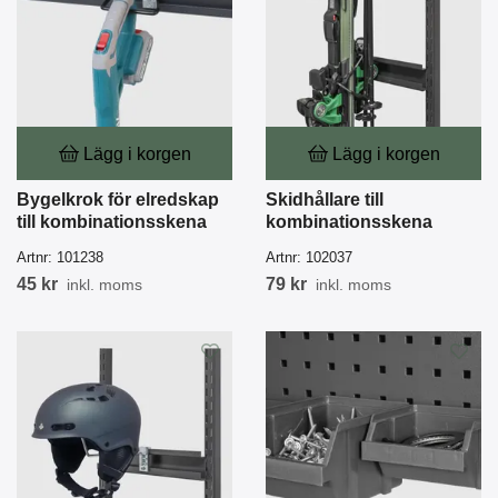
Lägg i korgen
Lägg i korgen
Bygelkrok för elredskap
Skidhållare till
till kombinationsskena
kombinationsskena
Artnr:
101238
Artnr:
102037
45 kr
79 kr
inkl. moms
inkl. moms