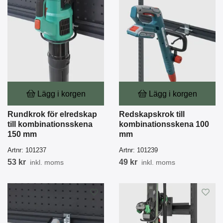
Lägg i korgen
Lägg i korgen
Rundkrok för elredskap
Redskapskrok till
till kombinationsskena
kombinationsskena 100
150 mm
mm
Artnr:
101237
Artnr:
101239
53 kr
49 kr
inkl. moms
inkl. moms