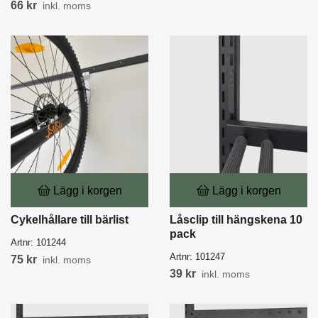
66 kr
inkl. moms
Lägg i korgen
Lägg i korgen
Cykelhållare till bärlist
Låsclip till hängskena 10
pack
Artnr:
101244
Artnr:
101247
75 kr
inkl. moms
39 kr
inkl. moms