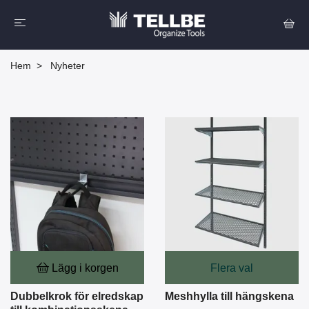
Hem
Nyheter
Lägg i korgen
Flera val
Dubbelkrok för elredskap
Meshhylla till hängskena