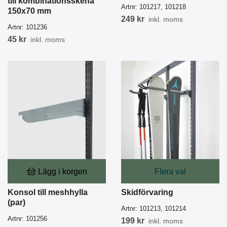
till kombinationsskena
Artnr:
101217, 101218
150x70 mm
249 kr
inkl. moms
Artnr:
101236
45 kr
inkl. moms
Lägg i korgen
Flera val
Konsol till meshhylla
Skidförvaring
(par)
Artnr:
101213, 101214
Artnr:
101256
199 kr
inkl. moms