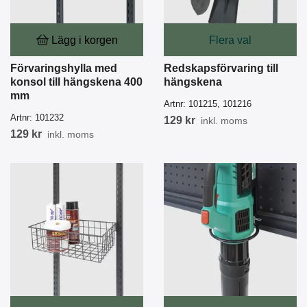
Lägg i korgen
Flera val
Förvaringshylla med
Redskapsförvaring till
konsol till hängskena 400
hängskena
mm
Artnr:
101215, 101216
Artnr:
101232
129 kr
inkl. moms
129 kr
inkl. moms