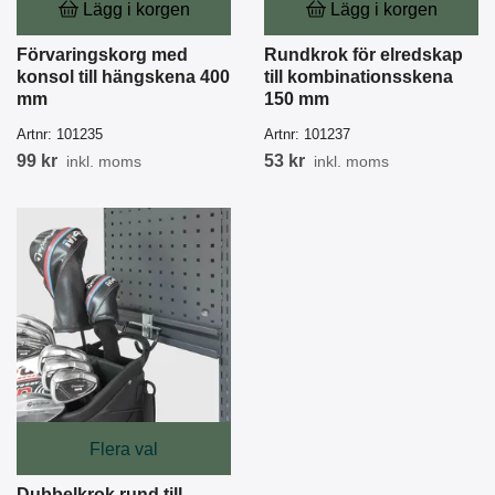
Lägg i korgen
Lägg i korgen
Förvaringskorg med
Rundkrok för elredskap
konsol till hängskena 400
till kombinationsskena
mm
150 mm
Artnr:
101235
Artnr:
101237
99 kr
53 kr
inkl. moms
inkl. moms
Flera val
Dubbelkrok rund till