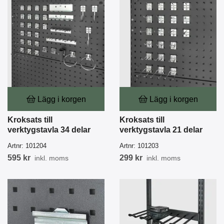
Lägg i korgen
Lägg i korgen
Kroksats till
Kroksats till
verktygstavla 34 delar
verktygstavla 21 delar
Artnr:
101204
Artnr:
101203
595 kr
299 kr
inkl. moms
inkl. moms