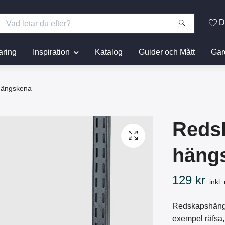
D
aring
Inspiration
Katalog
Guider och Mått
Gar
 hängskena
Redsk
häng
129 kr
inkl
Redskapshängar
exempel räfsa, 