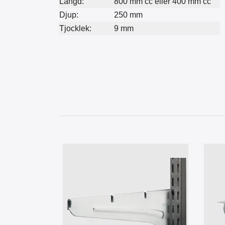
Längd:
800 mm cc eller 400 mm cc
Djup:
250 mm
Tjocklek:
9 mm