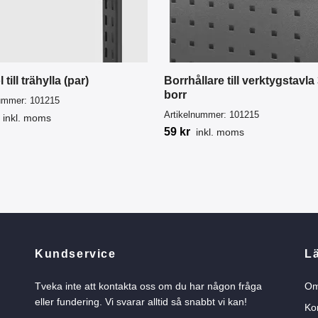
till trähylla (par)
Borrhållare till verktygstavla
borr
nummer:
101215
Artikelnummer:
101215
inkl. moms
59 kr
inkl. moms
Kundservice
L
Tveka inte att kontakta oss om du har någon fråga
Om
eller fundering. Vi svarar alltid så snabbt vi kan!
Ko