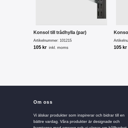
Konsol till trådhylla (par)
Konsol 
Artikelnummer:
101215
Artikel
105 kr
105 kr
inkl. moms
Om oss
Vi älskar produkter som inspirerar och bidrar till en
bättre vardag. Våra produkter är designade och
framtagna med omsorg och vi värnar om hållbarhet.