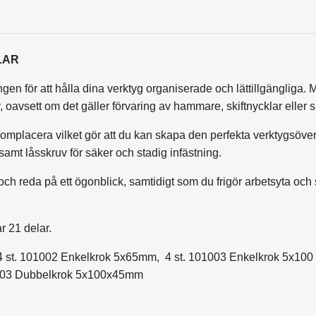
LAR
en för att hålla dina verktyg organiserade och lättillgängliga. 
, oavsett om det gäller förvaring av hammare, skiftnycklar eller
mplacera vilket gör att du kan skapa den perfekta verktygsöve
samt låsskruv för säker och stadig infästning.
 reda på ett ögonblick, samtidigt som du frigör arbetsyta och s
r 21 delar.
 4 st. 101002 Enkelkrok 5x65mm, 4 st. 101003 Enkelkrok 5x10
1103 Dubbelkrok 5x100x45mm