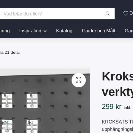
D
aring
Inspiration
Katalog
Guider och Mått
Gar
vla 21 delar
Kroksa
verkt
299 kr
inkl
KROKSATS TI
upphängningskr