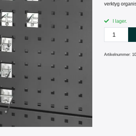
verktyg organis
I lager.
Artikelnummer:
1