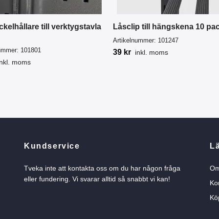
kelhållare till verktygstavla
Låsclip till hängskena 10 pa
Artikelnummer:
101247
nummer:
101801
39 kr
inkl. moms
inkl. moms
Kundservice
L
Tveka inte att kontakta oss om du har någon fråga
Om
eller fundering. Vi svarar alltid så snabbt vi kan!
Ko
Köp