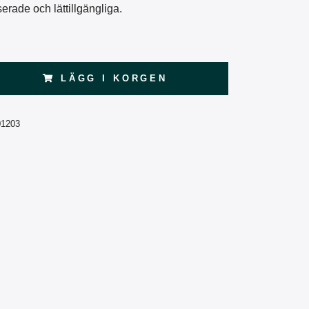
erade och lättillgängliga.
LÄGG I KORGEN
01203