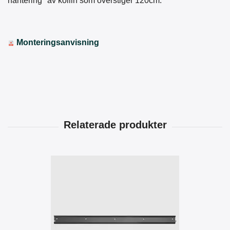
hantering" av kollin som överstiger 120cm.
Monteringsanvisning