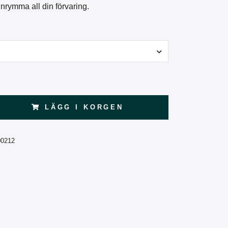
t inrymma all din förvaring.
LÄGG I KORGEN
00212