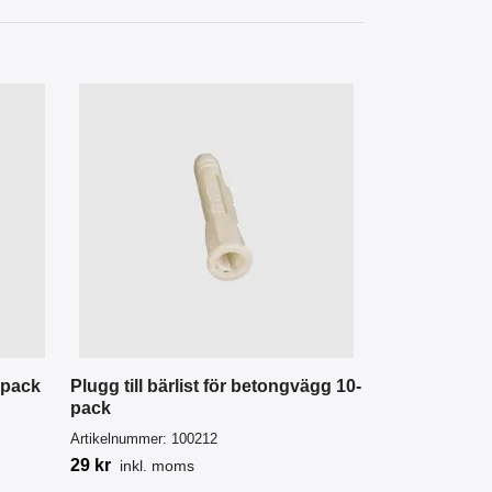
Hängskena de
Artikelnummer:
1
295 kr
inkl. m
0-pack
Plugg till bärlist för betongvägg 10-
pack
Artikelnummer:
100212
29 kr
inkl. moms