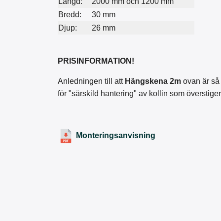
Längd:
2000 mm och 1200 mm
Bredd:
30 mm
Djup:
26 mm
PRISINFORMATION!
Anledningen till att
Hängskena
2m
ovan
är så
för "särskild hantering" av kollin som överstig
Monteringsanvisning