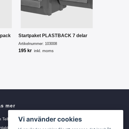
0-pack
Startpaket PLASTBACK 7 delar
Artikelnummer:
103008
195 kr
inkl. moms
äs mer
Vi använder cookies
 Tellbe
ntakta oss