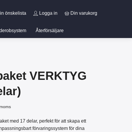
in önskelista
Logga in
Din varukorg
derobsystem
Återförsäljare
tpaket VERKTYG
elar)
. moms
paket med 17 delar, perfekt för att skapa ett
anpassningsbart förvaringssystem för dina