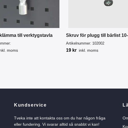
klämma till verktygstavla
Skruv för plugg till bärlist 1
nummer:
Artikelnummer:
102002
19 kr
inkl. moms
inkl. moms
Kundservice
L
Tveka inte att kontakta oss om du har någon fråga
Om
eller fundering. Vi svarar alltid så snabbt vi kan!
Ko