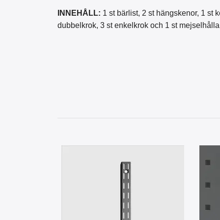
INNEHÅLL:
1
st
bärlist,
2
st
hängskenor,
1
st
k
dubbelkrok, 3 st enkelkrok och 1 st mejselhållar