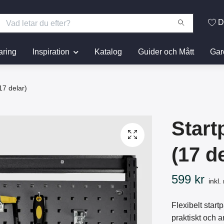
D
aring
Inspiration
Katalog
Guider och Mått
Gar
7 delar)
Star
(17 d
599 kr
inkl
Flexibelt start
praktiskt och 