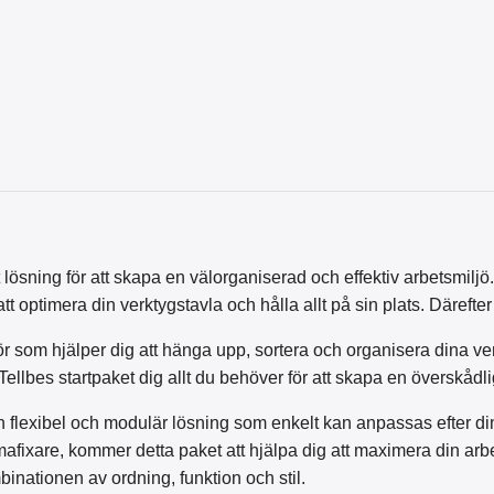
t lösning för att skapa en välorganiserad och effektiv arbetsmilj
tt optimera din verktygstavla och hålla allt på sin plats. Därefter l
ör som hjälper dig att hänga upp, sortera och organisera dina verk
Tellbes startpaket dig allt du behöver för att skapa en överskådli
 en flexibel och modulär lösning som enkelt kan anpassas efter d
fixare, kommer detta paket att hjälpa dig att maximera din arbet
inationen av ordning, funktion och stil.