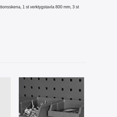
ationsskena, 1 st verktygstavla 800 mm,
3 st
Kombination
Artikelnummer:
85 kr
inkl. mo