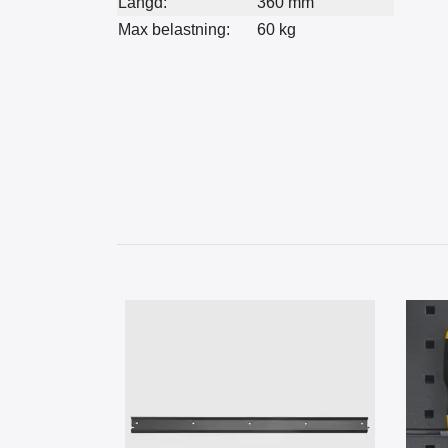
Längd:
360 mm
Max belastning:
60 kg