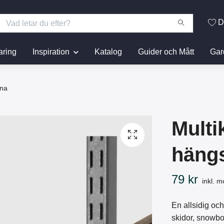
D
aring
Inspiration
Katalog
Guider och Mått
Gar
ena
Multik
häng
79 kr
inkl. 
En allsidig och
skidor, snowbo