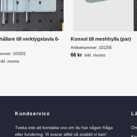
ållare till verktygstavla 6-
Konsol till meshhylla (par)
Artikelnummer:
101256
nummer:
101501
66 kr
inkl. moms
inkl. moms
Kundservice
L
Tveka inte att kontakta oss om du har någon fråga
Om
eller fundering. Vi svarar alltid så snabbt vi kan!
Ko