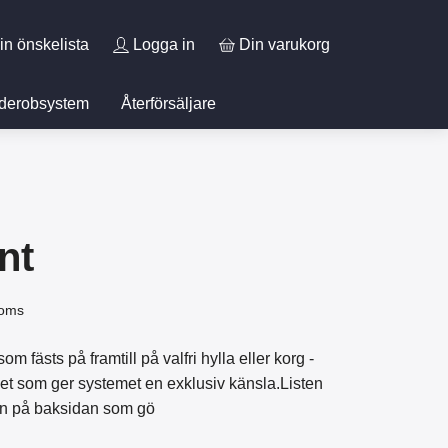
in önskelista
Logga in
Din varukorg
derobsystem
Återförsäljare
nt
moms
m fästs på framtill på valfri hylla eller korg -
et som ger systemet en exklusiv känsla.Listen
en på baksidan som gö