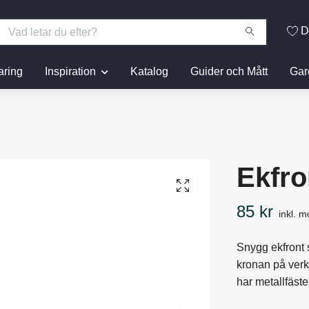
D
aring
Inspiration
Katalog
Guider och Mått
Gar
Ekfro
85 kr
inkl. 
Snygg ekfront so
kronan på verk
har metallfäst